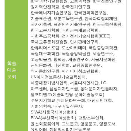
한국과학기술한림원, 고등과학원, 한국천문연구원,
원자력안전학교, 한국전기연구원,
한국에너지기술연구원, 한국한의학연구원,
기술표준원, 보훈교육연구원, 한국과학창의재단,
국가기록원, 표준안전기술연구원, 한국국학진흥원,
한국고분자학회, 대한금속재료공학회,
대한주조공학회, 전기전자기술자협회(IEEE),
국제교류문화진흥원, 민사판례연구회,
한류리더스포럼, 도산아카데미, 국립중앙과학관,
국립대구과학관, 국립중앙박물관, 세종연구소,
고궁박물관, 창덕궁, 세종연구소, 서울시문화원,
학술,
관악문화원, 다산학회, 교원종합연수원,
예술,
역사문화연구원, 파라미타청소년협회,
문화
UN아태정보통신기술교육센터,
세종대왕기념사업회, 서울디자인재단, LG
아트센터, 삼성디자인스쿨, 동대문디자인플라자,
템포디벨로(예술의전당 문화예술동호회),
수원지기학교 위례문화연구회, 대전시민대학,
기회의학숙, 대구매일신문사,
SIWA(서울국제여성협회),
BIWA(부산국제여성협회), 프랑스부인회,
윤선회꽃꽂이회, 교보문고, 영풍문고, 영광도서,
유씨어터, 겨레얼살리기운동본부,