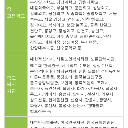
부산일과학고, 경남과학고, 창원과학고,
대원외국어고, 부일외고, 용인외고, 성남외고,
중 ·
김해외고, 울산외고, 세종과학예술영재학교, 서울
고등학교
중동고, 서울 양정고, 경안고, 인천 하늘고,
경기여고, 복자여고, 분당 불곡고, 공주 한일고,
천안고, 홍성고, 홍성여고, 순천고, 능인고,
울산에너지고, 여수 충무고, 광양 중마고, 안산
경안고, 이화여중, 성심여중, 복자여중,
한양대부속중, 신수중학교 등
대한적십자사, 서울노인복지회관, 노틀담복지관,
예수회 한국관구, 베네딕트 수도원, 성심수녀회,
분당 성마리아 성당유치원, 인천 노틀담 성당유치원
아름다운동행, 풍경소리, 한국불교연구원,
종교 ·
불교중앙박물관, 보현회, 봉축위원회, 조계사,
복지
봉은사, 능인선원, 불광사, 화계사, 마곡사, 골굴사,
기관
통도사, 범어사, 홍법사, 달마사, 전진사, 약수사,
상도선원, 한마음선원, 신흥사, 관음사, 광명사,
화랑사, 봉선사, 봉녕사, 운문사, 현대불교,
법보신문 등
대한민국학술원, 한국연구재단, 한국공학한림원,