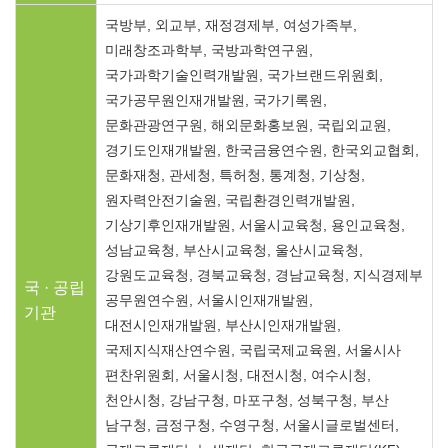
국방부, 외교부, 재정경제부, 여성가족부,
미래창조과학부, 국방과학연구원,
국가과학기술인력개발원, 국가브랜드위원회,
국가공무원인재개발원, 국가기록원,
문화관광연구원, 해외문화홍보원, 국립외교원,
경기도인재개발원, 한국금융연수원, 한국외교협회,
문화재청, 관세청, 특허청, 통계청, 기상청,
원자력안전기술원, 국립환경인력개발원,
기상기후인재개발원, 서울시교육청, 용인교육청,
성남교육청, 부산시교육청, 울산시교육청,
강원도교육청, 경북교육청, 경남교육청, 지식경제부
국 · 공립
공무원연수원, 서울시인재개발원,
기관
대전시인재개발원, 부산시인재개발원,
국제지식재산연수원, 국립국제교육원, 서울시사
편찬위원회, 서울시청, 대전시청, 여수시청,
천안시청, 강남구청, 마포구청, 성북구청, 부산
남구청, 금정구청, 수영구청, 서울시글로벌센터,