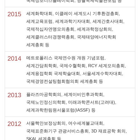
국제정보디스플레이학회, 영월국제박물관포럼 등
2015
세계화학대회, 이클레이 세계도시 기후환경총회,
세계교육포럼, 세계과학기자대회, 세계간호사대회,
국제적십자연맹모의총회, 세계과학정상회의,
세계클러스터경쟁력총회, 국제태양에너지학회
세계총회 등
2014
메트로폴리스 국제연수원 개원 기념포럼,
세계간담최학회, 국제수혈학회, RCY 세계모의총회,
세계용접학회 국제학술대회, 서울세계수학자대회,
국제경영컨설팅협회협의회 세계총회 등
2013
플라즈마공학회의, 세계이비인후과학회,
국제노인정신의학회, 미래과학콘서트(고려대),
세계과학한림원서울포럼(IASSF) 등
2012
서울핵안보정상회의, 여수세계불교대회,
국제표준화기구 관광서비스총회, 3D 재료공학 회의,
SKAL 세계총회 등