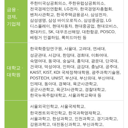
주한미국상공회의소, 주한유럽상공회의소,
전국경제인연합회, LG전자, 한국경영자총협회,
금융 ·
벤처사관학교, 한국주택금융공사, 삼성전자,
경제,
삼성생명, 삼성 바이오로직스, 삼성중공업, LG
기업체
디스플레이, 현대자동차, 현대중공업, 현대모비스,
현대카드, SK, 대우조선해양, 대한항공, POSCO,
베링거 인겔하임, 록히드마틴 등
한국학중앙연구원, 서울대, 고려대, 연세대,
성균관대, 서강대, 한양대, 경희대, 이화여대,
숙명여대, 동국대, 숭실대, 홍익대, 광운대, 단국대,
건국대, 덕성여대, 인하대, 금강대, 충남대, 공주대,
대학교 ·
KAIST, KIST, KDI 국제정책대학원, 광주과학기술원,
대학원
POSTECH, UNIST, 부산대, 부산외대, 부산여대,
인제대, 동아대, 경북대, 육군사관학교,
공군사관학교, 육군3사관학교, 경찰대학교,
한국뉴욕주립대학교, 서울과학교육대 등
서울외국인학교, 서울국제학교,
한국켄트외국인학교, 한국과학영재학교,
서울과학고, 한성과학고, 인천과학고, 경기과학고,
강원과학고, 대전동신과학고, 부산과학고,