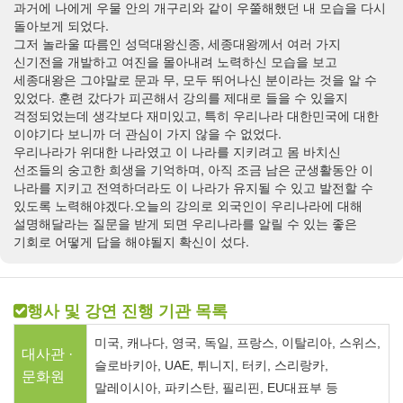
과거에 나에게 우물 안의 개구리와 같이 우쭐해했던 내 모습을 다시
돌아보게 되었다.
그저 놀라울 따름인 성덕대왕신종, 세종대왕께서 여러 가지
신기전을 개발하고 여진을 몰아내려 노력하신 모습을 보고
세종대왕은 그야말로 문과 무, 모두 뛰어나신 분이라는 것을 알 수
있었다. 훈련 갔다가 피곤해서 강의를 제대로 들을 수 있을지
걱정되었는데 생각보다 재미있고, 특히 우리나라 대한민국에 대한
이야기다 보니까 더 관심이 가지 않을 수 없었다.
우리나라가 위대한 나라였고 이 나라를 지키려고 몸 바치신
선조들의 숭고한 희생을 기억하며, 아직 조금 남은 군생활동안 이
나라를 지키고 전역하더라도 이 나라가 유지될 수 있고 발전할 수
있도록 노력해야겠다.​ 오늘의 강의로 외국인이 우리나라에 대해
설명해달라는 질문을 받게 되면 우리나라를 알릴 수 있는 좋은
기회로 어떻게 답을 해야될지 확신이 섰다.
행사 및 강연 진행 기관 목록
미국, 캐나다, 영국, 독일, 프랑스, 이탈리아, 스위스,
대사관 ·
슬로바키아, UAE, 튀니지, 터키, 스리랑카,
문화원
말레이시아, 파키스탄, 필리핀, EU대표부 등