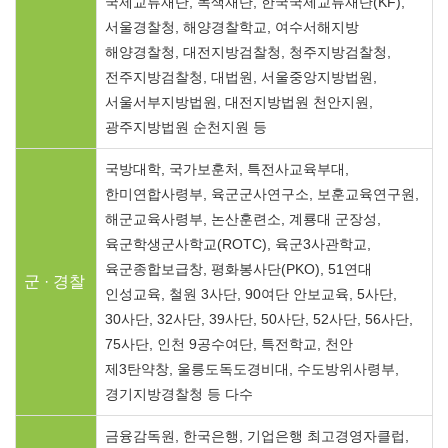
국제교류재단, 녹색재단, 한국국제교류재단(KF),
서울경찰청, 해양경찰학교, 여수서해지방
해양경찰청, 대전지방검찰청, 청주지방검찰청,
전주지방검찰청, 대법원, 서울중앙지방법원,
서울서부지방법원, 대전지방법원 천안지원,
광주지방법원 순천지원 등
국방대학, 국가보훈처, 특전사교육부대,
한미연합사령부, 육군군사연구소, 보훈교육연구원,
해군교육사령부, 논산훈련소, 계룡대 군장성,
육군학생군사학교(ROTC), 육군3사관학교,
육군종합보급창, 평화봉사단(PKO), 51연대
군 · 경찰
인성교육, 철원 3사단, 90여단 안보교육, 5사단,
30사단, 32사단, 39사단, 50사단, 52사단, 56사단,
75사단, 인천 9공수여단, 특전학교, 천안
제3탄약창, 울릉도독도경비대, 수도방위사령부,
경기지방경찰청 등 다수
금융감독원, 한국은행, 기업은행 최고경영자클럽,